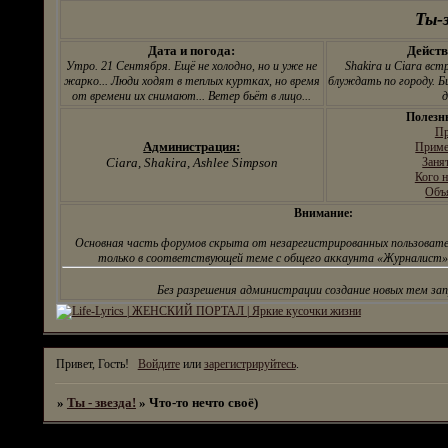
испытательный срок.
Ты-з
Дата и погода:
Действ
Утро. 21 Сентября. Ещё не холодно, но и уже не
Shakira и Ciara вс
жарко... Люди ходят в теплых куртках, но время
блуждать по городу. Б
от времени их снимают... Ветер бьёт в лицо...
д
Полезн
Пр
Администрация:
Приме
Ciara, Shakira, Ashlee Simpson
Заня
Кого н
Объ
Внимание:
Основная часть форумов скрыта от незарегистрированных пользовате
только в соответствующей теме с общего аккаунта «Журналист».
Без разрешения администрации создание новых тем за
Привет, Гость!
Войдите
или
зарегистрируйтесь
.
»
Ты - звезда!
»
Что-то нечто своё)