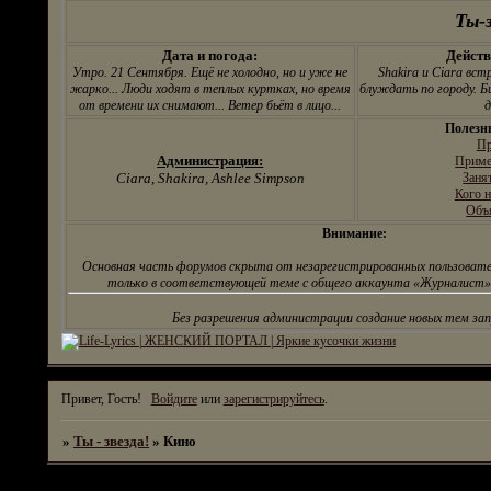
поставлены на
Ты-з
испытательный срок.
Дата и погода:
Действ
Утро. 21 Сентября. Ещё не холодно, но и уже не
Shakira и Ciara вс
жарко... Люди ходят в теплых куртках, но время
блуждать по городу. Б
от времени их снимают... Ветер бьёт в лицо...
д
Полезн
Пр
Администрация:
Приме
Ciara, Shakira, Ashlee Simpson
Заня
Кого н
Объ
Внимание:
Основная часть форумов скрыта от незарегистрированных пользовате
только в соответствующей теме с общего аккаунта «Журналист».
Без разрешения администрации создание новых тем за
Привет, Гость!
Войдите
или
зарегистрируйтесь
.
»
Ты - звезда!
»
Кино