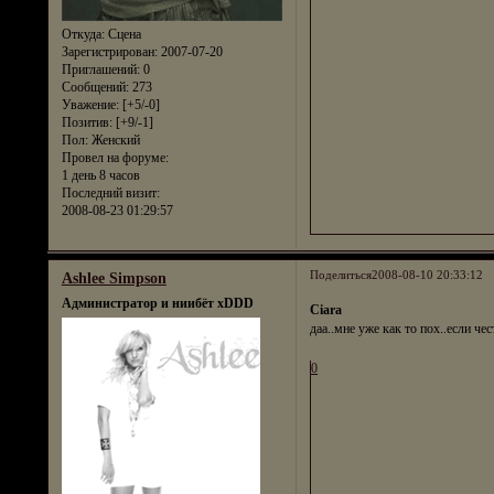
Откуда:
Сцена
Зарегистрирован
: 2007-07-20
Приглашений:
0
Сообщений:
273
Уважение:
[+5/-0]
Позитив:
[+9/-1]
Пол:
Женский
Провел на форуме:
1 день 8 часов
Последний визит:
2008-08-23 01:29:57
Поделиться
2008-08-10 20:33:12
Ashlee Simpson
Администратор и ниибёт xDDD
Ciara
даа..мне уже как то пох..если че
0