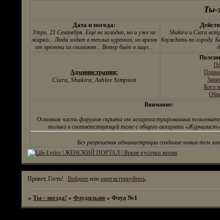
31.05.07
Ты-з
По моей ЛИЧНОЙ
просьбе, все админы
Дата и погода:
Действ
могут вернуть назад свои
Утро. 21 Сентября. Ещё не холодно, но и уже не
Shakira и Ciara вс
авы... Достали с
жарко... Люди ходят в теплых куртках, но время
блуждать по городу. Б
жалобами...
от времени их снимают... Ветер бьёт в лицо...
д
Полезн
Пр
Администрация:
Приме
Ciara, Shakira, Ashlee Simpson
Заня
Кого н
Объ
Внимание:
Основная часть форумов скрыта от незарегистрированных пользовате
только в соответствующей теме с общего аккаунта «Журналист».
Без разрешения администрации создание новых тем за
Привет, Гость!
Войдите
или
зарегистрируйтесь
.
»
Ты - звезда!
»
Флудильня
»
Флуд №1