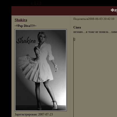
Страница:
«
1
2
3
4
Фл
Поделиться
2008-06-03 20:42:10
Shakira
~†Pop Diva!!!†~
Ciara
незнаю....я тоже не поняла....хи
0
Зарегистрирован
: 2007-07-23