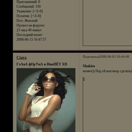
Приглашений:
0
Сообщений:
139
Уважение:
[+3/-0]
Позитив:
[+3/-0]
Пол:
Женский
Провел на форуме:
23 часа 49 минут
Последний визит:
2008-06-15 16:47:57
Поделиться
2008-06-03 20:44:48
Ciara
ГлАвА фОрУмА и НииПЁТ XD
Shakira
может)) Над ей выговор сделать)
0