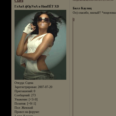
Ciara
ГлАвА фОрУмА и НииПЁТ XD
Билл Каулиц
Оо) спасибо, милый!! *поцелова
0
Откуда:
Сцена
Зарегистрирован
: 2007-07-20
Приглашений:
0
Сообщений:
273
Уважение:
[+5/-0]
Позитив:
[+9/-1]
Пол:
Женский
Провел на форуме:
1 день 8 часов