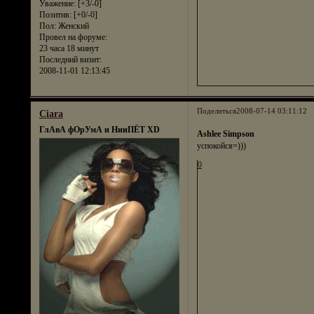
Уважение:
[+3/-0]
Позитив:
[+0/-0]
Пол:
Женский
Провел на форуме:
23 часа 18 минут
Последний визит:
2008-11-01 12:13:45
Поделиться
2008-07-14 03:11:12
Ciara
ГлАвА фОрУмА и НииПЁТ XD
Ashlee Simpson
успокойся=)))
0