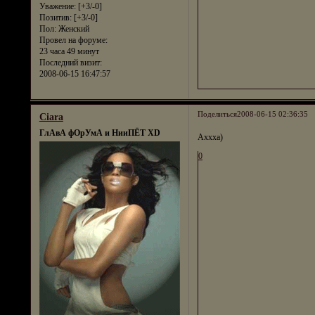
Уважение:
[+3/-0]
Позитив:
[+3/-0]
Пол:
Женский
Провел на форуме:
23 часа 49 минут
Последний визит:
2008-06-15 16:47:57
Поделиться
2008-06-15 02:36:35
Ciara
ГлАвА фОрУмА и НииПЁТ XD
Аххха)
0