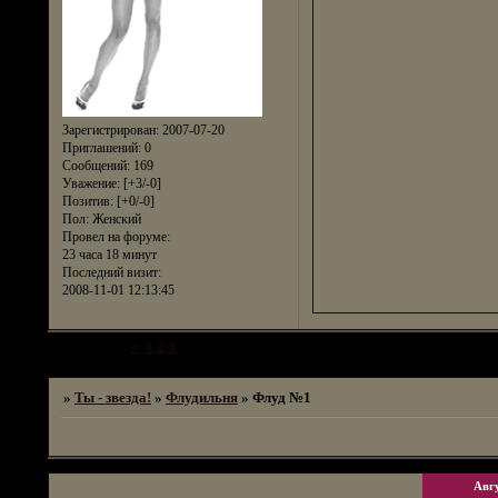
Зарегистрирован
: 2007-07-20
Приглашений:
0
Сообщений:
169
Уважение:
[+3/-0]
Позитив:
[+0/-0]
Пол:
Женский
Провел на форуме:
23 часа 18 минут
Последний визит:
2008-11-01 12:13:45
Страница:
«
1
2
3
4
»
Ты - звезда!
»
Флудильня
»
Флуд №1
Авг