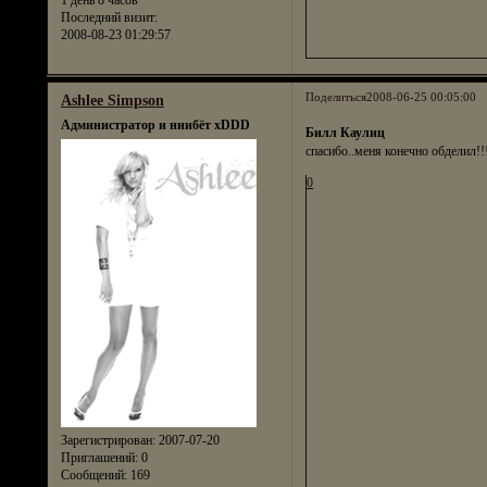
Последний визит:
2008-08-23 01:29:57
Поделиться
2008-06-25 00:05:00
Ashlee Simpson
Администратор и ниибёт xDDD
Билл Каулиц
спасибо..меня конечно обделил!!
0
Зарегистрирован
: 2007-07-20
Приглашений:
0
Сообщений:
169