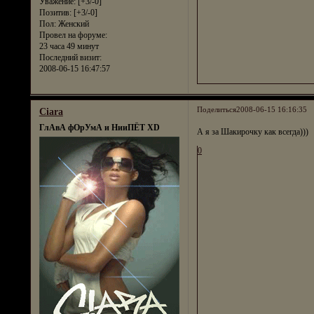
Уважение:
[+3/-0]
Позитив:
[+3/-0]
Пол:
Женский
Провел на форуме:
23 часа 49 минут
Последний визит:
2008-06-15 16:47:57
Поделиться
2008-06-15 16:16:35
Ciara
ГлАвА фОрУмА и НииПЁТ XD
А я за Шакирочку как всегда)))
0