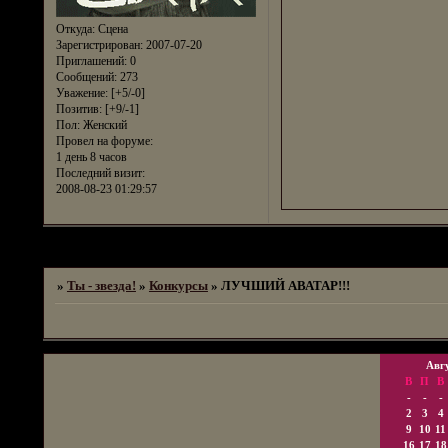
Откуда:
Сцена
Зарегистрирован
: 2007-07-20
Приглашений:
0
Сообщений:
273
Уважение:
[+5/-0]
Позитив:
[+9/-1]
Пол:
Женский
Провел на форуме:
1 день 8 часов
Последний визит:
2008-08-23 01:29:57
Страница:
1
»
Ты - звезда!
»
Конкурсы
»
ЛУЧШИЙ АВАТАР!!!
Авг
В
П
В
-
-
-
2
3
4
9
10
11
16
17
18