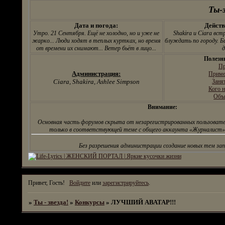
поставлены на
Ты-з
испытательный срок.
Дата и погода:
Действ
Утро. 21 Сентября. Ещё не холодно, но и уже не
Shakira и Ciara вс
жарко... Люди ходят в теплых куртках, но время
блуждать по городу. Б
от времени их снимают... Ветер бьёт в лицо...
д
Полезн
Пр
Администрация:
Приме
Ciara, Shakira, Ashlee Simpson
Заня
Кого н
Объ
Внимание:
Основная часть форумов скрыта от незарегистрированных пользовате
только в соответствующей теме с общего аккаунта «Журналист».
Без разрешения администрации создание новых тем за
Привет, Гость!
Войдите
или
зарегистрируйтесь
.
»
Ты - звезда!
»
Конкурсы
»
ЛУЧШИЙ АВАТАР!!!