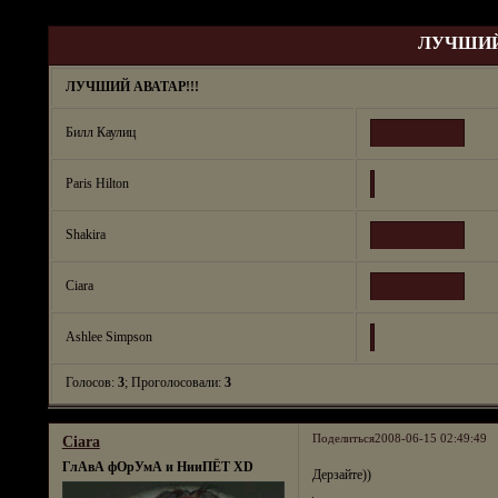
Страница:
1
ЛУЧШИЙ 
ЛУЧШИЙ АВАТАР!!!
Билл Каулиц
Paris Hilton
Shakira
Ciara
Ashlee Simpson
Голосов:
3
;
Проголосовали:
3
Поделиться
2008-06-15 02:49:49
Ciara
ГлАвА фОрУмА и НииПЁТ XD
Дерзайте))