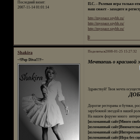
Последний визит:
П.С. - Ролевая игра только от
2007-11-14 01:01:14
наш сюжет - заходите и регис
http://myspace.spybb.ru/
http://myspace.spybb.ru/
http://myspace.spybb.ru/
0
Поделиться
2008-01-25 15:27:32
Shakira
~†Pop Diva!!!†~
Мечтаешь о красивой 
Здравствуй! Твоя мечта осущест
ДОБ
Дорогие рестораны и бутики, ро
зарубежной звездой в нашей рол
На нашем форуме много интере
[взломанный сайт]Много своб
[взломанный сайт]Вниматель
[взломанный сайт]Интересная
[взломанный сайт]Игра без сц