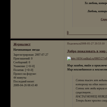
Та любовь, котор
Любовь, котора
Спрос
0
Поделиться
2008-05-27 20:53:10
Журналист
Начинающая звезда
Добро пожаловать в мир 
Зарегистрирован
: 2007-07-27
Приглашений:
0
Сообщений:
0
Мир загадок, тайн и приклю
Уважение:
[+0/-0]
Мир неизведанного и неизвест
Позитив:
[+0/-0]
Провел на форуме:
44 минуты
Сотни тысяч лет ведьмы,
Последний визит:
которому ни один маггл 
2009-04-26 08:43:40
Сотни лет люди верили в
существует…
НАСТАЛ КОНЕЦ НЕВЕ
Теперь даже просто сме