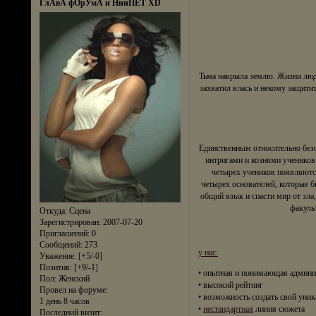
ГлАвА фОрУмА и НииПЁТ XD
Тьма накрыла землю. Жизни люде
захватил влась и некому защити
Единственным относительно безо
интригами и кознями учеников 
четырех учеников появляются
четырех основателей, которые б
общий язык и спасти мир от зла
факуль
Откуда:
Сцена
Зарегистрирован
: 2007-07-20
Приглашений:
0
Сообщений:
273
у нас:
Уважение:
[+5/-0]
Позитив:
[+9/-1]
• опытная и понимающая админи
Пол:
Женский
• высокий рейтинг
Провел на форуме:
• возможность создать свой уни
1 день 8 часов
•
нестандартная
линия сюжета
Последний визит: