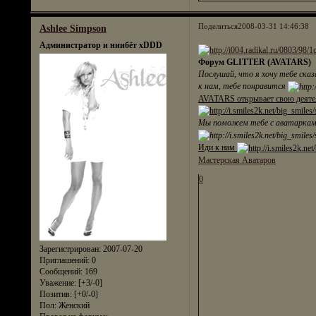
Поделиться
2008-03-31 14:46:38
Ashlee Simpson
Администратор и ниибёт xDDD
Форум GLITTER (AVATARS)
Послушай, что я хочу тебе сказ
к нам, тебе понравится
AVATARS открывает свою деятел
Мы поможем тебе с аватарками,
Иди к нам
Мастерская Аватаров
0
Зарегистрирован
: 2007-07-20
Приглашений:
0
Сообщений:
169
Уважение:
[+3/-0]
Позитив:
[+0/-0]
Пол:
Женский