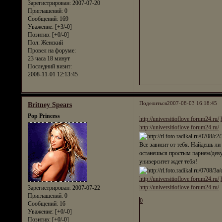
Зарегистрирован
: 2007-07-20
Приглашений:
0
Сообщений:
169
Уважение:
[+3/-0]
Позитив:
[+0/-0]
Пол:
Женский
Провел на форуме:
23 часа 18 минут
Последний визит:
2008-11-01 12:13:45
Поделиться
2007-08-03 16:18:45
Britney Spears
Pop Princess
http://universitioflove.forum24.ru/
http://universitioflove.forum24.ru/
Все зависит от тебя. Найдешь ли
останешься простым парнем/дев
университет ждет тебя!
http://universitioflove.forum24.ru/
http://universitioflove.forum24.ru/
Зарегистрирован
: 2007-07-22
Приглашений:
0
0
Сообщений:
16
Уважение:
[+0/-0]
Позитив:
[+0/-0]