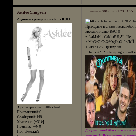
Поделиться
2007-07-21 23:51:55
Ashlee Simpson
Администратор и ниибёт xDDD
Приходите и становитесь любой 
хватает именно ВАС!!!
+ АдМиНы СаМыЕ ЛуЧшИе
+ МнОгО СвОбОдНыХ РоЛеЙ
+ ИгРа БеЗ СцЕнАрИя
- НеТ тЕбЯ[*url=http://goll.myff.
Зарегистрирован
: 2007-07-20
Приглашений:
0
Сообщений:
169
Уважение:
[+3/-0]
Позитив:
[+0/-0]
Добрый день! Мы хотим пригла
Пол:
Женский
звездой!!! Идет набор админо