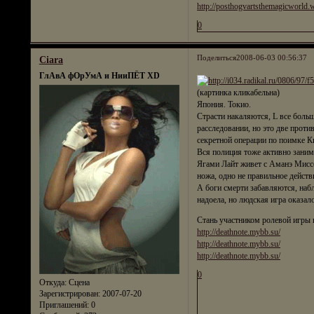
http://posthogvartsthemagicworld.w
0
Поделиться
2008-06-03 00:56:37
Ciara
ГлАвА фОрУмА и НииПЁТ XD
(картинка кликабельна)
Япония. Токио.
Страсти накаляются, L все боль
расследовании, но это две проти
секретной операции по поимке К
Вся полиция тоже активно заним
Ягами Лайт живет с Аманэ Миссо
ножа, одно не правильное действ
А боги смерти забавляются, набл
надоела, но людская игра оказало
Стань участником ролевой игры 
http://deathnote.mybb.su/
http://deathnote.mybb.su/
http://deathnote.mybb.su/
0
Откуда:
Сцена
Зарегистрирован
: 2007-07-20
Приглашений:
0