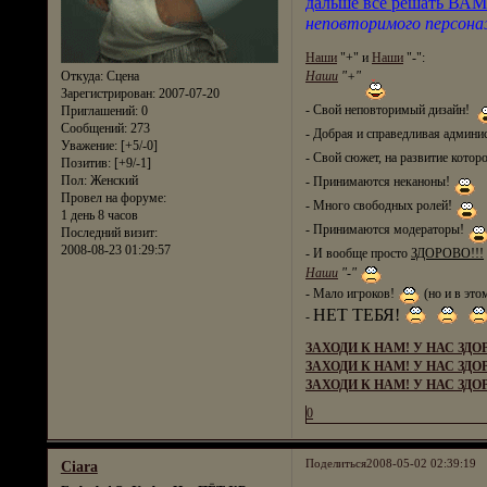
дальше всё решать ВАМ!
неповторимого персон
Наши
"+" и
Наши
"-":
Откуда:
Сцена
Наши
"+"
Зарегистрирован
: 2007-07-20
- Свой неповторимый дизайн!
Приглашений:
0
Сообщений:
273
- Добрая и справедливая админ
Уважение:
[+5/-0]
- Свой сюжет, на развитие кото
Позитив:
[+9/-1]
Пол:
Женский
- Принимаются неканоны!
Провел на форуме:
- Много свободных ролей!
1 день 8 часов
- Принимаются модераторы!
Последний визит:
2008-08-23 01:29:57
- И вообще просто
ЗДОРОВО!!!
Наши
"-"
- Мало игроков!
(но и в это
НЕТ ТЕБЯ!
-
ЗАХОДИ К НАМ! У НАС ЗДО
ЗАХОДИ К НАМ! У НАС ЗДО
ЗАХОДИ К НАМ! У НАС ЗДО
0
Поделиться
2008-05-02 02:39:19
Ciara