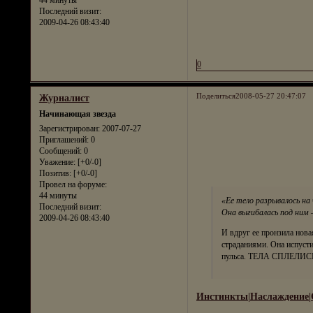
44 минуты
Последний визит:
2009-04-26 08:43:40
0
Поделиться
2008-05-27 20:47:07
Журналист
Начинающая звезда
Зарегистрирован
: 2007-07-27
Приглашений:
0
Сообщений:
0
Уважение:
[+0/-0]
Позитив:
[+0/-0]
Провел на форуме:
44 минуты
«Ее тело разрывалось на
Последний визит:
Она выгибалась под ни
2009-04-26 08:43:40
И вдруг ее пронзила нова
страданиями. Она испусти
пульса. ТЕЛА СПЛЕЛ
Инстинкты|Наслаждение|