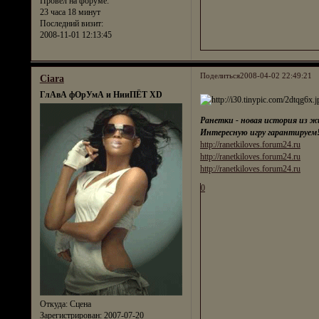
Провел на форуме:
23 часа 18 минут
Последний визит:
2008-11-01 12:13:45
Поделиться
2008-04-02 22:49:21
Ciara
ГлАвА фОрУмА и НииПЁТ XD
Ранетки - новая история из 
Интересную игру гарантируем
http://ranetkiloves.forum24.ru
http://ranetkiloves.forum24.ru
http://ranetkiloves.forum24.ru
0
Откуда:
Сцена
Зарегистрирован
: 2007-07-20