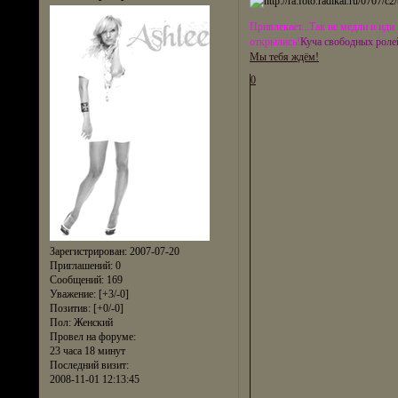
Привлекает...Так не медли и иди
открылись!
Куча свободных роле
Мы тебя ждём!
0
Зарегистрирован
: 2007-07-20
Приглашений:
0
Сообщений:
169
Уважение:
[+3/-0]
Позитив:
[+0/-0]
Пол:
Женский
Провел на форуме:
23 часа 18 минут
Последний визит:
2008-11-01 12:13:45