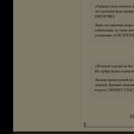
«Горькие слезы стекали 
же пустота была внутри
ОБОЛОЧКА,
Лишь еле заметная искра 
губительная, но такая же
успокоение, ее ИСТЕР
«Нежный поцелуй не дал 
Их сердца бились в унис
Ласково провел рукой по 
поцелуй. Крепкие объятия
встречу СВОЕМУ СЧАС
[Д
0