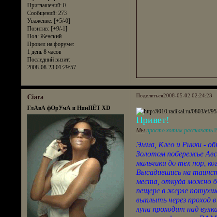
Приглашений:
0
Сообщений:
273
Уважение:
[+5/-0]
Позитив:
[+9/-1]
Пол:
Женский
Провел на форуме:
1 день 8 часов
Последний визит:
2008-08-23 01:29:57
Поделиться
2008-05-02 02:24:23
Ciara
ГлАвА фОрУмА и НииПЁТ XD
Привет!
Мы
просто хотим рассказать
Эмма, Клео и Рикки - о
Золотом побережье Авс
мальчики до тех пор, ко
Высадившись на таинст
места, откуда можно бы
пещере в жерле потухш
выплыть через проход в
луна проходит над вулка