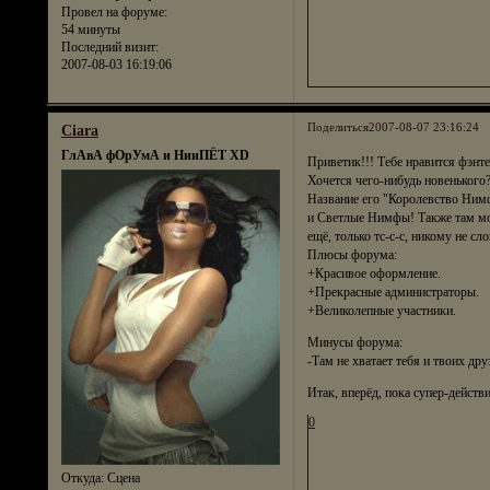
Провел на форуме:
54 минуты
Последний визит:
2007-08-03 16:19:06
Поделиться
2007-08-07 23:16:24
Ciara
ГлАвА фОрУмА и НииПЁТ XD
Приветик!!! Тебе нравится фэнте
Хочется чего-нибудь новенького
Название его "Королевство Ним
и Светлые Нимфы! Также там мо
ещё, только тс-с-с, никому не с
Плюсы форума:
+Красивое оформление.
+Прекрасные администраторы.
+Великолепные участники.
Минусы форума:
-Там не хватает тебя и твоих дру
Итак, вперёд, пока супер-действи
0
Откуда:
Сцена