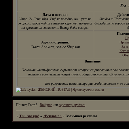
По моей ЛИЧНОЙ
Ты-з
просьбе, все админы
могут вернуть назад свои
авы... Достали с
Дата и погода:
Действ
жалобами...
Утро. 21 Сентября. Ещё не холодно, но и уже не
Shakira и Ciara вс
жарко... Люди ходят в теплых куртках, но время
блуждать по городу. Б
от времени их снимают... Ветер бьёт в лицо...
д
Полезн
Пр
Администрация:
Приме
Ciara, Shakira, Ashlee Simpson
Заня
Кого н
Объ
Внимание:
Основная часть форумов скрыта от незарегистрированных пользовате
только в соответствующей теме с общего аккаунта «Журналист».
Без разрешения администрации создание новых тем за
Привет, Гость!
Войдите
или
зарегистрируйтесь
.
»
Ты - звезда!
»
.:Реклама:.
»
Взаимная реклама