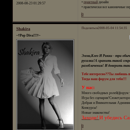
•
приятный
дизайн
2008-08-23 01:29:57
• практически все каноничные п
0
Поделиться
2008-05-04 11:54:35
Shakira
~†Pop Diva!!!†~
Эмма,Клео И Рикки - три обыч
русалки!А хранить такой секр
разоблачения! И доверить та
Тебе интересно??Ты любишь 
Тогда наш форум для тебя!!!
У нас:
Много свободных ролей(форум т
Игра без сценария!Сюжет,которо
Добрая и Внимательная Админис
Конкурсы!
Новые знакомства!
Заходи!
И убедись Са
0