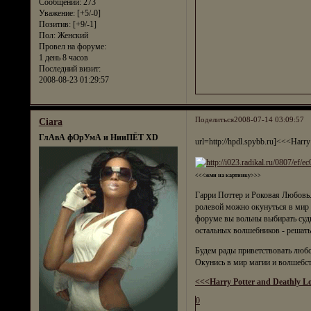
Сообщений:
273
Уважение:
[+5/-0]
Позитив:
[+9/-1]
Пол:
Женский
Провел на форуме:
1 день 8 часов
Последний визит:
2008-08-23 01:29:57
Поделиться
2008-07-14 03:09:57
Ciara
ГлАвА фОрУмА и НииПЁТ XD
url=http://hpdl.spybb.ru]<<<Harry
<<<жми на картинку>>>
Гарри Поттер и Роковая Любовь.
ролевой можно окунуться в мир 
форуме вы вольны выбирать судь
остальных волшебников - решать
Будем рады приветствовать любо
Окунись в мир магии и волшебст
<<<Harry Potter and Deathly L
0