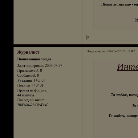
[Наша жизнь это -
оп
[
0
Поделиться
2008-05-27 20:52:02
Журналист
Начинающая звезда
Инте
Зарегистрирован
: 2007-07-27
Приглашений:
0
Сообщений:
0
Уважение:
[+0/-0]
Позитив:
[+0/-0]
Провел на форуме:
Та любовь, кото
44 минуты
Последний визит:
2009-04-26 08:43:40
Та 
Та любовь, котор