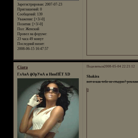
Зарегистрирован
: 2007-07-23
Приглашений:
0
Сообщений:
139
Уважение:
[+3/-0]
Позитив:
[+3/-0]
Пол:
Женский
Провел на форуме:
23 часа 49 минут
Последний визит:
2008-06-15 16:47:57
Поделиться
2008-05-04 22:21:12
Ciara
ГлАвА фОрУмА и НииПЁТ XD
Shakira
вот и как тебе не стыдно? рекла
0