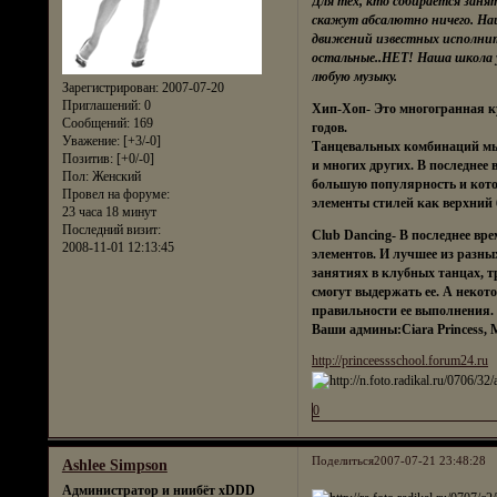
Для тех, кто собирается занять
скажут абсалютно ничего. На
движений известных исполнителе
остальные..НЕТ! Наша школа у
любую музыку.
Зарегистрирован
: 2007-07-20
Приглашений:
0
Хип-Хоп- Это многогранная к
Сообщений:
169
годов.
Уважение:
[+3/-0]
Танцевальных комбинаций мы ув
Позитив:
[+0/-0]
и многих других. В последнее 
Пол:
Женский
большую популярность и кото
Провел на форуме:
элементы стилей как верхний б
23 часа 18 минут
Последний визит:
Club Dancing- В последнее вр
2008-11-01 12:13:45
элементов. И лучшее из разных
занятиях в клубных танцах, тр
смогут выдержать ее. А некот
правильности ее выполнения
Ваши админы:Ciara Princess, 
http://princeessschool.forum24.ru
0
Поделиться
2007-07-21 23:48:28
Ashlee Simpson
Администратор и ниибёт xDDD