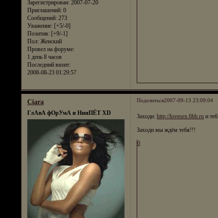
Зарегистрирован
: 2007-07-20
Приглашений:
0
Сообщений:
273
Уважение:
[+5/-0]
Позитив:
[+9/-1]
Пол:
Женский
Провел на форуме:
1 день 8 часов
Последний визит:
2008-08-23 01:29:57
Поделиться
2007-09-13 23:09:04
Ciara
ГлАвА фОрУмА и НииПЁТ XD
Заходи:
http://lovesex.6bb.ru
и теб
Заходи мы ждём тебя!!!
0