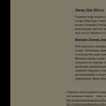
Лондон. Май. 2010 год.
Странные вещи творятся 
та кара. Мир будто соше
магии в отчаянии и чтобы
использование простых за
мера тех кто обречен и то
Пригород Лондона. Апре
Небо заволокло свинцовым
солнца. Ужасающая тишин
голосов детей и даже шум
Внезапно тишину словно 
оглядеться по сторонам т
продолжая скрежетать рж
сверкнуло сверкнуло остр
растворяющийся в воздух
заброшенном заводе живу
Странные вещи творятся вокруг
под названием жизнь… стань ча
http://posthogvartsthemagicworld.w
http://posthogvartsthemagicworld.w