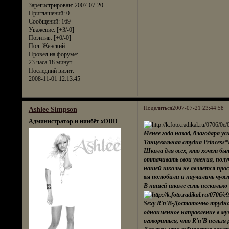
Зарегистрирован
: 2007-07-20
Приглашений:
0
Сообщений:
169
Уважение:
[+3/-0]
Позитив:
[+0/-0]
Пол:
Женский
Провел на форуме:
23 часа 18 минут
Последний визит:
2008-11-01 12:13:45
Поделиться
2007-07-21 23:44:58
Ashlee Simpson
Администратор и ниибёт xDDD
Менее года назад, благодаря 
Танцевальная студия Princess*
Школа для всех, кто хочет быт
оттачивать свои умения, полу
нашей школы не является прос
вы полюбили и научиличь чувс
В нашей школе есть несколько
Sexy R'n'B-Достаточно трудно
одноименное направление в му
оговориться, что R'n'B нельзя