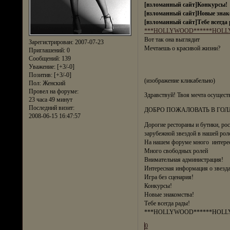
[взломанный сайт]Конкурсы!
[взломанный сайт]Новые знак
[взломанный сайт]Тебе всегда
***HOLLYWOOD***
***HOL
Вот так она выглядит
Зарегистрирован
: 2007-07-23
Мечтаешь о красивой жизни?
Приглашений:
0
Сообщений:
139
Уважение:
[+3/-0]
Позитив:
[+3/-0]
(изображение кликабельно)
Пол:
Женский
Провел на форуме:
Здравствуй! Твоя мечта осущест
23 часа 49 минут
Последний визит:
ДОБРО ПОЖАЛОВАТЬ В ГОЛ
2008-06-15 16:47:57
Дорогие рестораны и бутики, ро
зарубежной звездой в нашей рол
На нашем форуме много интере
Много свободных ролей
Внимательная администрация!
Интересная информация о звезд
Игра без сценария!
Конкурсы!
Новые знакомства!
Тебе всегда рады!
***HOLLYWOOD******HOL
0